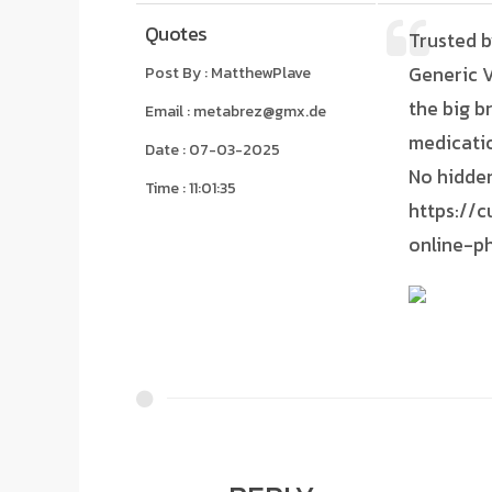
Quotes
Trusted b
Generic V
Post By : MatthewPlave
the big b
Email : metabrez@gmx.de
medicatio
Date : 07-03-2025
No hidden
Time : 11:01:35
https://c
online-p