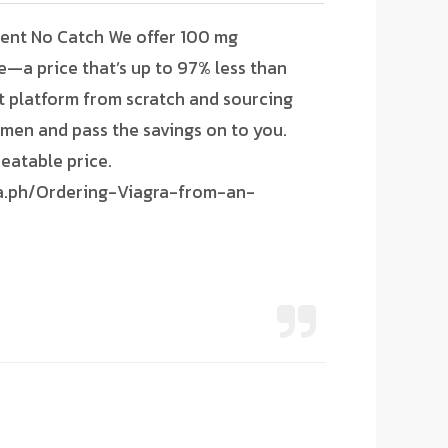
ment No Catch We offer 100 mg
e—a price that’s up to 97% less than
nt platform from scratch and sourcing
emen and pass the savings on to you.
eatable price.
gra.ph/Ordering-Viagra-from-an-