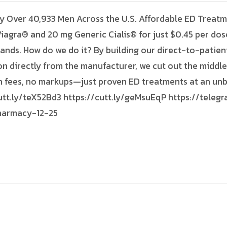
y Over 40,933 Men Across the U.S. Affordable ED Treat
iagra® and 20 mg Generic Cialis® for just $0.45 per dos
rands. How do we do it? By building our direct-to-patie
n directly from the manufacturer, we cut out the middl
 fees, no markups—just proven ED treatments at an unb
utt.ly/teX52Bd3 https://cutt.ly/geMsuEqP https://tele
harmacy-12-25