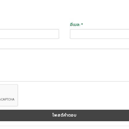
อีเมล: *
โพสต์คำตอบ