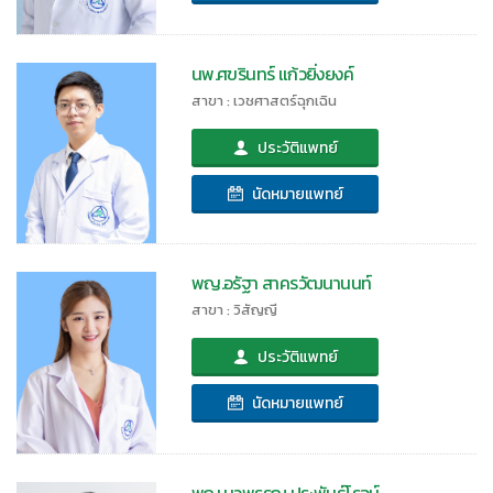
นพ.ศขรินทร์ แก้วยิ่งยงค์
สาขา : เวชศาสตร์ฉุกเฉิน
ประวัติแพทย์
นัดหมายแพทย์
พญ.อรัฐา สาครวัฒนานนท์
สาขา : วิสัญญี
ประวัติแพทย์
นัดหมายแพทย์
พญ.นวพรรณ ประพันธ์โรจน์