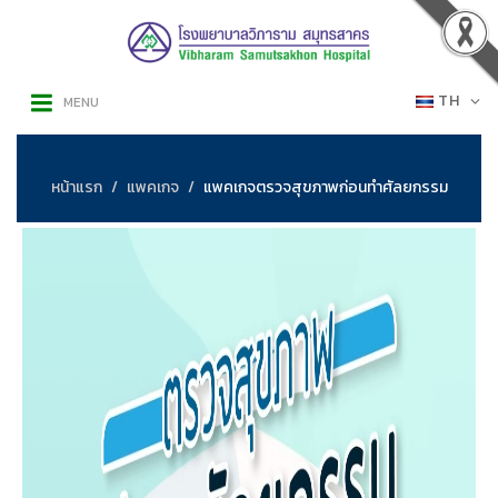
TH
MENU
หน้าแรก
แพคเกจ
แพคเกจตรวจสุขภาพก่อนทำศัลยกรรม