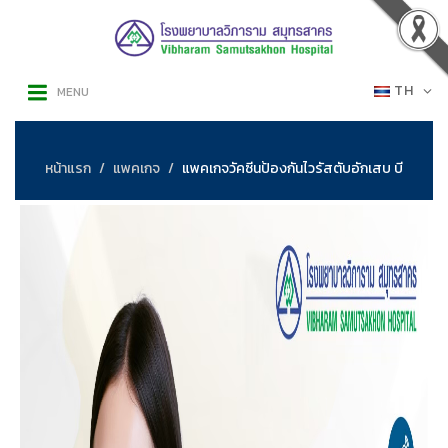
TH
MENU
หน้าแรก
แพคเกจ
แพคเกจวัคซีนป้องกันไวรัสตับอักเสบ บี