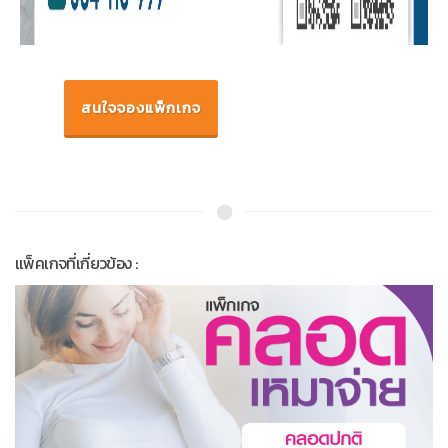
สนใจจองแพ็กเกจ
แพ็คเกจที่เกี่ยวข้อง :